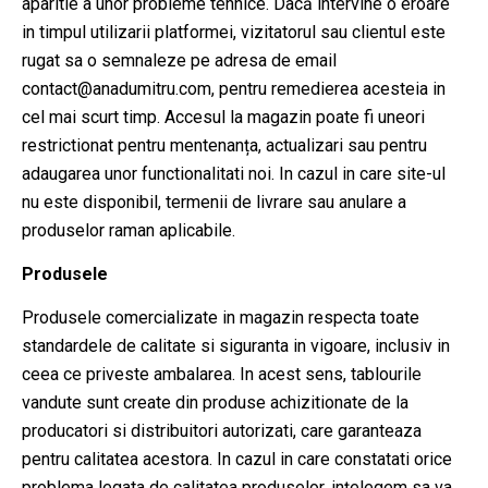
aparitie a unor probleme tehnice. Dacă intervine o eroare
in timpul utilizarii platformei, vizitatorul sau clientul este
rugat sa o semnaleze pe adresa de email
contact@anadumitru.com, pentru remedierea acesteia in
cel mai scurt timp. Accesul la magazin poate fi uneori
restrictionat pentru mentenanța, actualizari sau pentru
adaugarea unor functionalitati noi. In cazul in care site-ul
nu este disponibil, termenii de livrare sau anulare a
produselor raman aplicabile.
Produsele
Produsele comercializate in magazin respecta toate
standardele de calitate si siguranta in vigoare, inclusiv in
ceea ce priveste ambalarea. In acest sens, tablourile
vandute sunt create din produse achizitionate de la
producatori si distribuitori autorizati, care garanteaza
pentru calitatea acestora. In cazul in care constatati orice
problema legata de calitatea produselor, ințelegem sa va